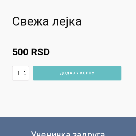
Свежа лејка
500
RSD
Свежа
ДОДАЈ У КОРПУ
лејка
количина
Ученичка задруга