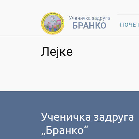
Ученичка задруга
БРАНКО
ПОЧЕ
Лејке
Ученичка задруга
„Бранко“