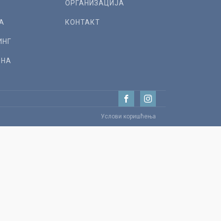
А
ОРГАНИЗАЦИЈА
А
КОНТАКТ
ИНГ
РНА
Услови коришћења