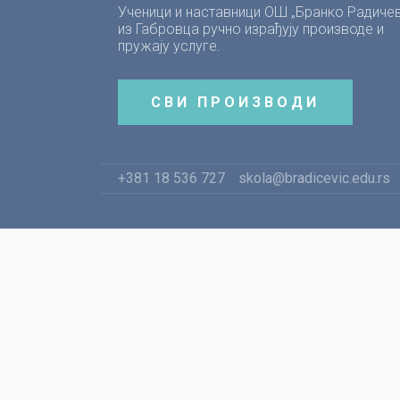
Ученици и наставници ОШ „Бранко Радичев
из Габровца ручно израђују производе и
пружају услуге.
СВИ ПРОИЗВОДИ
+381 18 536 727
skola@bradicevic.edu.rs