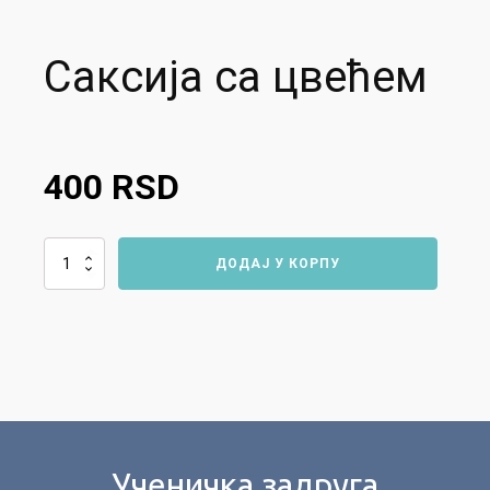
Саксија са цвећем
400
RSD
Саксија
ДОДАЈ У КОРПУ
са
цвећем
количина
Ученичка задруга