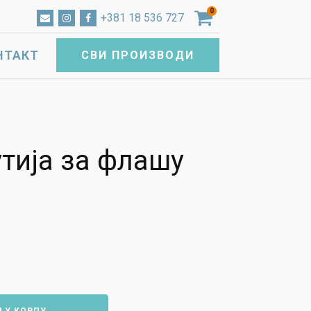
0
+381 18 536 727
НТАКТ
СВИ ПРОИЗВОДИ
тија за флашу