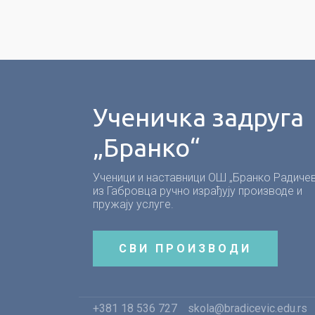
Ученичка задруга
„Бранко“
Ученици и наставници ОШ „Бранко Радичев
из Габровца ручно израђују производе и
пружају услуге.
СВИ ПРОИЗВОДИ
+381 18 536 727
skola@bradicevic.edu.rs